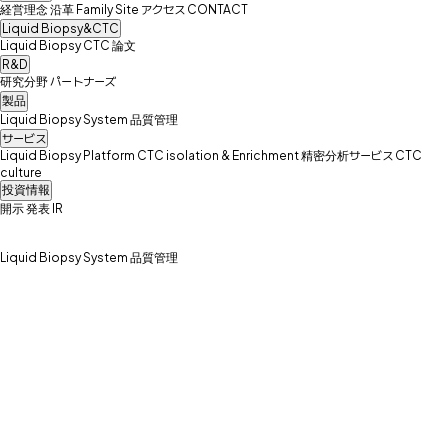
経営理念
沿革
Family Site
アクセス
CONTACT
Liquid Biopsy&CTC
Liquid Biopsy
CTC
論文
R&D
研究分野
パートナーズ
製品
Liquid Biopsy System
品質管理
サービス
Liquid Biopsy Platform
CTC isolation & Enrichment
精密分析サービス
CTC
culture
投資情報
開示
発表
IR
Liquid Biopsy System
品質管理