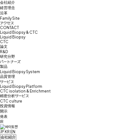
会社紹介
経営理念
沿革
Family Site
アクセス
CONTACT
Liquid Biopsy & CTC
Liquid Biopsy
CTC
論文
R&D
研究分野
パートナーズ
製品
Liquid Biopsy System
品質管理
サービス
Liquid Biopsy Platform
CTC isolation & Enrichment
精密分析サービス
CTC culture
投資情報
開示
発表
IR
JP
KR
EN
会社紹介