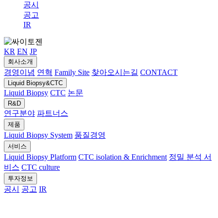
공시
공고
IR
KR
EN
JP
회사소개
경영이념
연혁
Family Site
찾아오시는길
CONTACT
Liquid Biopsy&CTC
Liquid Biopsy
CTC
논문
R&D
연구분야
파트너스
제품
Liquid Biopsy System
품질경영
서비스
Liquid Biopsy Platform
CTC isolation & Enrichment
정밀 분석 서
비스
CTC culture
투자정보
공시
공고
IR