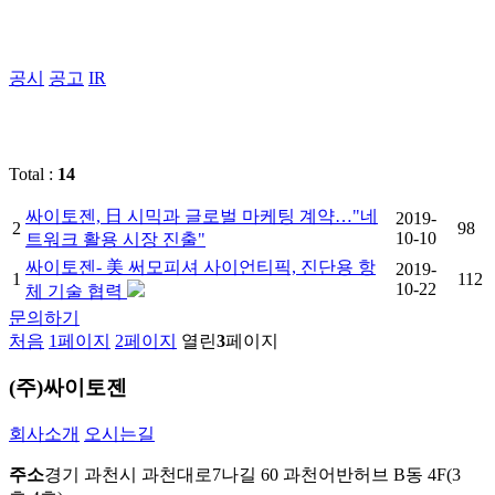
공시
공고
IR
Total :
14
싸이토젠, 日 시믹과 글로벌 마케팅 계약…"네
2019-
2
98
10-10
트워크 활용 시장 진출"
싸이토젠- 美 써모피셔 사이언티픽, 진단용 항
2019-
1
112
10-22
체 기술 협력
문의하기
처음
1
페이지
2
페이지
열린
3
페이지
(주)싸이토젠
회사소개
오시는길
주소
경기 과천시 과천대로7나길 60 과천어반허브 B동 4F(3