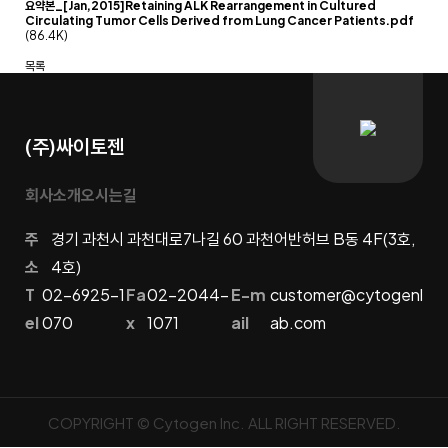
요약본_[Jan,2015]Retaining ALK Rearrangement in Cultured
Circulating Tumor Cells Derived from Lung Cancer Patients.pdf
(86.4K)
목록
(주)싸이토젠
회사소개
오시는길
주
경기 과천시 과천대로7나길 60 과천어반허브 B동 4F(3호,
소
4호)
T
02-6925-1
Fa
02-2044-
E-m
customer@cytogenl
el
070
x
1071
ail
ab.com
COPYRIGHT © Cytogen Inc. ALL RIGHT RESERVED.