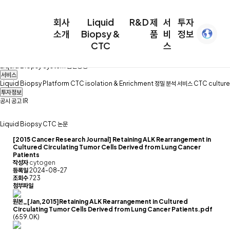
회사소개
경영이념
연혁
Family Site
찾아오시는길
CONTACT
회사
Liquid
R&D
제
서
투자
Liquid Biopsy&CTC
Liquid Biopsy
CTC
논문
소개
Biopsy &
품
비
정보
R&D
CTC
스
연구분야
파트너스
제품
Liquid Biopsy System
품질경영
서비스
Liquid Biopsy Platform
CTC isolation & Enrichment
정밀 분석 서비스
CTC culture
투자정보
공시
공고
IR
Liquid Biopsy
CTC
논문
[2015 Cancer Research Journal] Retaining ALK Rearrangement in
Cultured Circulating Tumor Cells Derived from Lung Cancer
Patients
작성자
cytogen
등록일
2024-08-27
조회수
723
첨부파일
원본_[Jan,2015]Retaining ALK Rearrangement in Cultured
Circulating Tumor Cells Derived from Lung Cancer Patients.pdf
(659.0K)